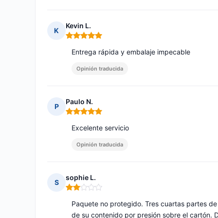
Kevin L.
K
Nota: 5 de 5
Entrega rápida y embalaje impecable
Opinión traducida
Paulo N.
P
Nota: 5 de 5
Excelente servicio
Opinión traducida
sophie L.
S
Nota: 2 de 5
Paquete no protegido. Tres cuartas partes d
de su contenido por presión sobre el cartón.