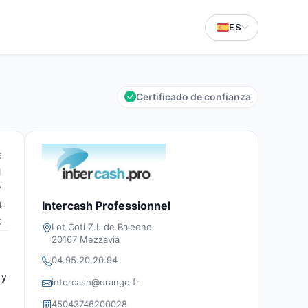
ES
Certificado de confianza
6
1
7
Intercash Professionnel
4
0
Lot Coti Z.I. de Baleone
20167 Mezzavia
04.95.20.20.94
 y
intercash@orange.fr
45043746200028