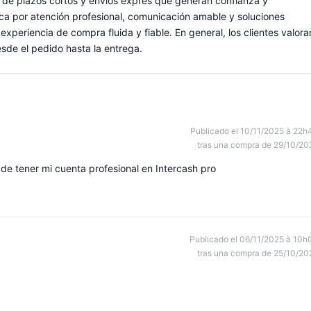
 de plazos cortos y envíos exprés que generan confianza y
tifica por atención profesional, comunicación amable y soluciones
xperiencia de compra fluida y fiable. En general, los clientes valora
sde el pedido hasta la entrega.
Publicado el 10/11/2025 à 22h
tras una compra de 29/10/20
de tener mi cuenta profesional en Intercash pro
Publicado el 06/11/2025 à 10h
tras una compra de 25/10/20