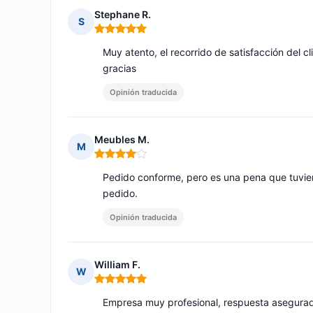
Stephane R.
S
Nota: 5 de 5
Muy atento, el recorrido de satisfacción del c
gracias
Opinión traducida
Meubles M.
M
Nota: 4 de 5
Pedido conforme, pero es una pena que tuvier
pedido.
Opinión traducida
William F.
W
Nota: 5 de 5
Empresa muy profesional, respuesta asegurad