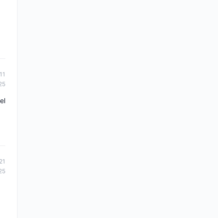
11
25
el
21
25