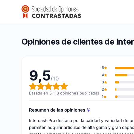
Intercash.Pro
9,5/10
(5 118 opiniones)
Calificación global: 9,5 de 10
Opiniones de clientes de Inte
5
9,5
4
/10
3
Calificación global: 9,5 de 10
2
Basada en 5 118 opiniones publicadas
1
Resumen de las opiniones
Intercash.Pro destaca por la calidad y variedad de p
permiten adquirir artículos de alta gama y gran capa