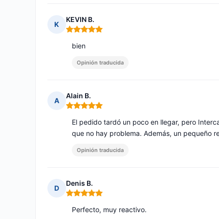
KEVIN B.
K
Nota: 5 de 5
bien
Opinión traducida
Alain B.
A
Nota: 5 de 5
El pedido tardó un poco en llegar, pero Inte
que no hay problema. Además, un pequeño rega
Opinión traducida
Denis B.
D
Nota: 5 de 5
Perfecto, muy reactivo.