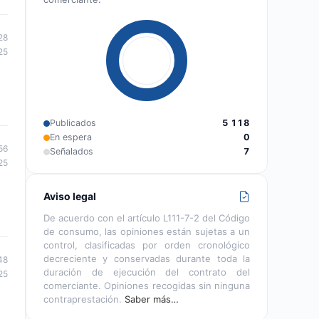
28
25
Publicados
5 118
En espera
0
56
Señalados
7
25
Aviso legal
De acuerdo con el artículo L111-7-2 del Código
de consumo, las opiniones están sujetas a un
control, clasificadas por orden cronológico
decreciente y conservadas durante toda la
48
duración de ejecución del contrato del
25
comerciante. Opiniones recogidas sin ninguna
contraprestación.
Saber más…