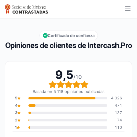
Intercash.Pro
9,5/10
Calificación global: 9,5 de 10
Certificado de confianza
Opiniones de clientes de Intercash.Pro
9,5
/10
Calificación global: 9,5
Basada en 5 118 opiniones publicadas
5
4 326
4
471
3
137
2
74
1
110