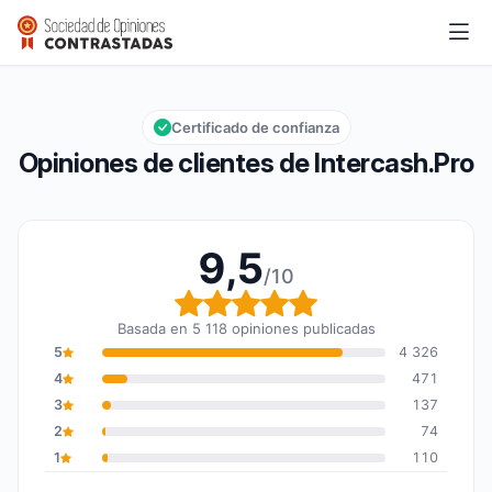
Intercash.Pro
9,5/10
Calificación global: 9,5 de 10
Certificado de confianza
Opiniones de clientes de Intercash.Pro
9,5
/10
Calificación global: 9,5
Basada en 5 118 opiniones publicadas
5
4 326
4
471
3
137
2
74
1
110