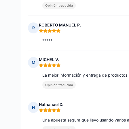
Opinión traducida
ROBERTO MANUEL P.
R
Nota: 5 de 5
*****
MICHEL V.
M
Nota: 5 de 5
La mejor información y entrega de productos
Opinión traducida
Nathanael D.
N
Nota: 5 de 5
Una apuesta segura que llevo usando varios 