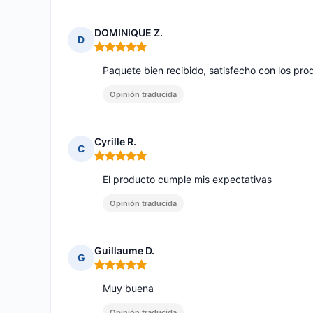
DOMINIQUE Z.
D
Nota: 5 de 5
Paquete bien recibido, satisfecho con los pr
Opinión traducida
Cyrille R.
C
Nota: 5 de 5
El producto cumple mis expectativas
Opinión traducida
Guillaume D.
G
Nota: 5 de 5
Muy buena
Opinión traducida