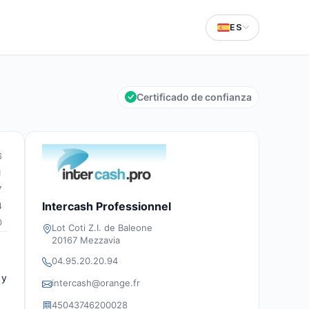
ES
Certificado de confianza
6
1
7
Intercash Professionnel
4
0
Lot Coti Z.I. de Baleone
20167 Mezzavia
04.95.20.20.94
 y
intercash@orange.fr
45043746200028