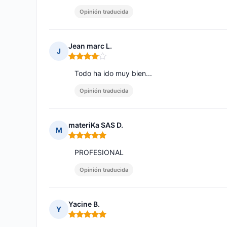
Opinión traducida
Jean marc L.
J
Nota: 4 de 5
Todo ha ido muy bien...
Opinión traducida
materiKa SAS D.
M
Nota: 5 de 5
PROFESIONAL
Opinión traducida
Yacine B.
Y
Nota: 5 de 5