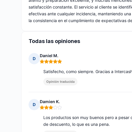
atento y preparación excelente, y muchas menciones
satisfacción constante. El servicio al cliente se iden
efectivas ante cualquier incidencia, manteniendo una e
la consistencia en el cumplimiento de expectativas de
Todas las opiniones
Daniel M.
D
Nota: 5 de 5
Satisfecho, como siempre. Gracias a Intercas
Opinión traducida
Damien K.
D
Nota: 3 de 5
Los productos son muy buenos pero a pesar d
de descuento, lo que es una pena.