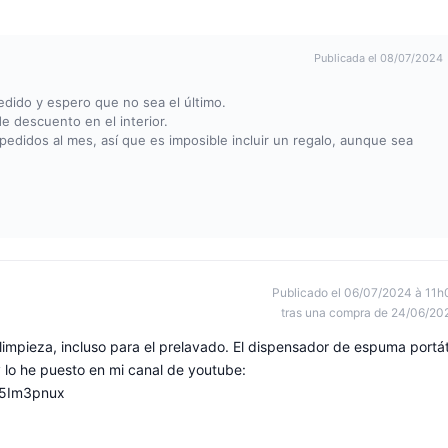
Publicada el 08/07/2024
edido y espero que no sea el último.
e descuento en el interior.
edidos al mes, así que es imposible incluir un regalo, aunque sea
Publicado el 06/07/2024 à 11h
tras una compra de 24/06/20
impieza, incluso para el prelavado. El dispensador de espuma portát
 lo he puesto en mi canal de youtube:
i5Im3pnux