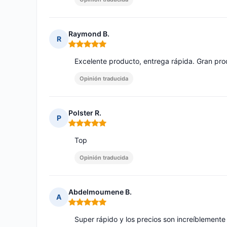
Raymond B.
R
Nota: 5 de 5
Excelente producto, entrega rápida. Gran pr
Opinión traducida
Polster R.
P
Nota: 5 de 5
Top
Opinión traducida
Abdelmoumene B.
A
Nota: 5 de 5
Super rápido y los precios son increíblement