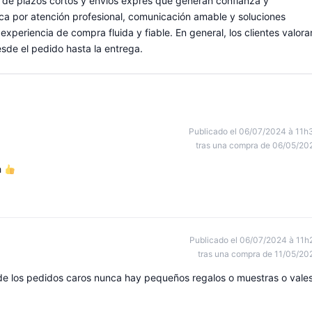
 de plazos cortos y envíos exprés que generan confianza y
tifica por atención profesional, comunicación amable y soluciones
xperiencia de compra fluida y fiable. En general, los clientes valora
sde el pedido hasta la entrega.
Publicado el 06/07/2024 à 11h
tras una compra de 06/05/20
h
Publicado el 06/07/2024 à 11h
tras una compra de 11/05/20
e los pedidos caros nunca hay pequeños regalos o muestras o vale