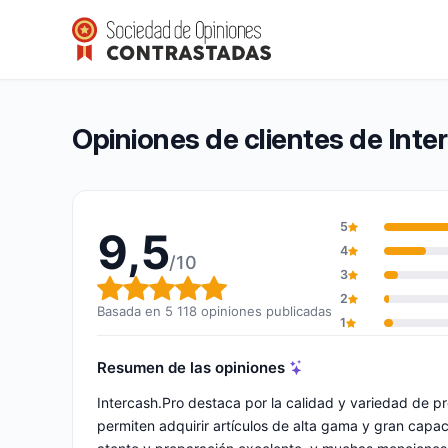
Intercash.Pro
9,5/10
(5 118 opiniones)
Calificación global: 9,5 de 10
Opiniones de clientes de Inte
5
9,5
4
/10
3
Calificación global: 9,5 de 10
2
Basada en 5 118 opiniones publicadas
1
Resumen de las opiniones
Intercash.Pro destaca por la calidad y variedad de p
permiten adquirir artículos de alta gama y gran capa