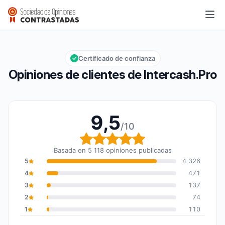
Intercash.Pro
9,5/10
Calificación global: 9,5 de 10
Certificado de confianza
Opiniones de clientes de Intercash.Pro
9,5
/10
Calificación global: 9,5
Basada en 5 118 opiniones publicadas
5
4 326
4
471
3
137
2
74
1
110