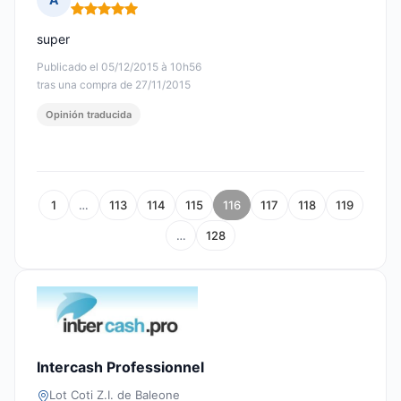
Nota: 5 de 5
super
Publicado el 05/12/2015 à 10h56
tras una compra de 27/11/2015
Opinión traducida
1
…
113
114
115
116
117
118
119
…
128
Intercash Professionnel
Lot Coti Z.I. de Baleone