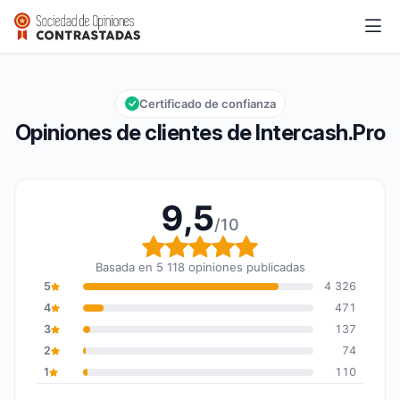
Intercash.Pro
9,5/10
Calificación global: 9,5 de 10
Certificado de confianza
Opiniones de clientes de Intercash.Pro
9,5
/10
Calificación global: 9,5
Basada en 5 118 opiniones publicadas
5
4 326
4
471
3
137
2
74
1
110