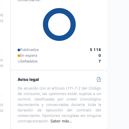
16
16
Publicados
5 118
En espera
0
50
Señalados
7
16
Aviso legal
De acuerdo con el artículo L111-7-2 del Código
de consumo, las opiniones están sujetas a un
control, clasificadas por orden cronológico
decreciente y conservadas durante toda la
25
duración de ejecución del contrato del
16
comerciante. Opiniones recogidas sin ninguna
contraprestación.
Saber más…