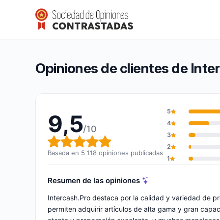
Intercash.Pro
9,5/10
(5 118 opiniones)
Calificación global: 9,5 de 10
Opiniones de clientes de Inte
5
9,5
4
/10
3
Calificación global: 9,5 de 10
2
Basada en 5 118 opiniones publicadas
1
Resumen de las opiniones
Intercash.Pro destaca por la calidad y variedad de p
permiten adquirir artículos de alta gama y gran capa