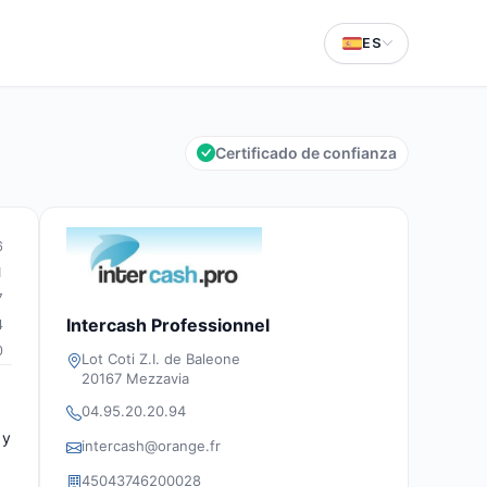
ES
Certificado de confianza
6
1
7
Intercash Professionnel
4
0
Lot Coti Z.I. de Baleone
20167 Mezzavia
04.95.20.20.94
 y
intercash@orange.fr
45043746200028