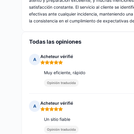
atento y preparación excelente, y muchas menciones
satisfacción constante. El servicio al cliente se iden
efectivas ante cualquier incidencia, manteniendo una e
la consistencia en el cumplimiento de expectativas de
Todas las opiniones
Acheteur vérifié
A
Nota: 5 de 5
Muy eficiente, rápido
Opinión traducida
Acheteur vérifié
A
Nota: 5 de 5
Un sitio fiable
Opinión traducida