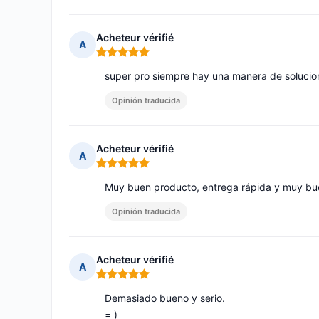
Acheteur vérifié
A
Nota: 5 de 5
super pro siempre hay una manera de solucion
Opinión traducida
Acheteur vérifié
A
Nota: 5 de 5
Muy buen producto, entrega rápida y muy bu
Opinión traducida
Acheteur vérifié
A
Nota: 5 de 5
Demasiado bueno y serio.
= )