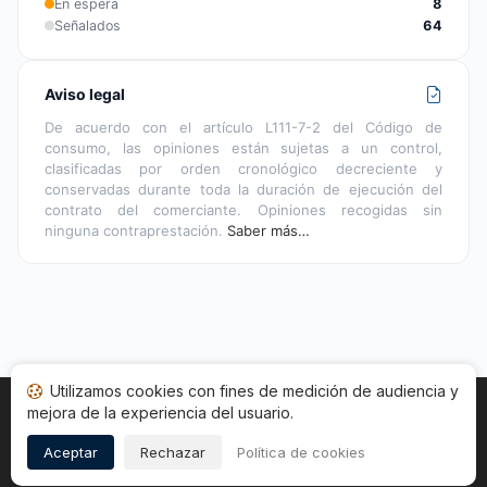
En espera
8
Señalados
64
Aviso legal
De acuerdo con el artículo L111-7-2 del Código de
consumo, las opiniones están sujetas a un control,
clasificadas por orden cronológico decreciente y
conservadas durante toda la duración de ejecución del
contrato del comerciante. Opiniones recogidas sin
ninguna contraprestación.
Saber más…
Utilizamos cookies con fines de medición de audiencia y
mejora de la experiencia del usuario.
Inicio
Estado opiniones
Categorías
CGU
Cookies
Legal
Aceptar
Rechazar
Política de cookies
Copyright © 2026
Sociedad de Opiniones Contrastadas
.