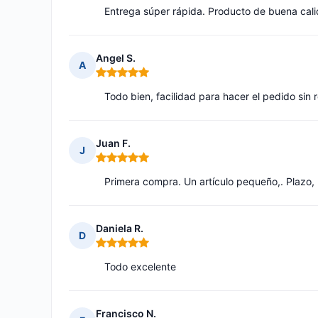
Entrega súper rápida. Producto de buena cali
Angel S.
A
Nota: 5 de 5
Todo bien, facilidad para hacer el pedido sin
Juan F.
J
Nota: 5 de 5
Primera compra. Un artículo pequeño,. Plazo, 
Daniela R.
D
Nota: 5 de 5
Todo excelente
Francisco N.