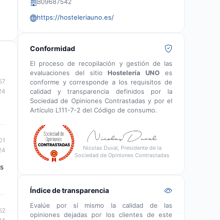
B09687542
https://hosteleriauno.es/
Conformidad
El proceso de recopilación y gestión de las
evaluaciones del sitio
Hostelería UNO
es
57
conforme y corresponde a los requisitos de
calidad y transparencia definidos por la
24
Sociedad de Opiniones Contrastadas y por el
Artículo L111-7-2 del Código de consumo.
01
Nicolas Duval, Presidente de la
24
Sociedad de Opiniones Contrastadas
os
Índice de transparencia
Evalúe por sí mismo la calidad de las
52
opiniones dejadas por los clientes de este