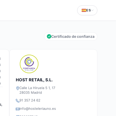
ES
Certificado de confianza
3
3
0
0
HOST RETAIL, S.L.
9
Calle La Hiruela 5 1, 17
28035 Madrid
91 357 24 62
s,
info@hosteleriauno.es