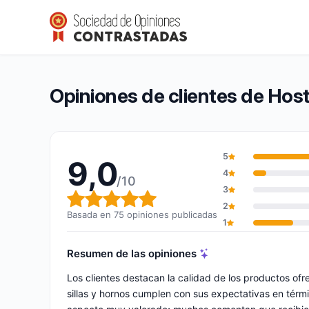
Hostelería UNO
9,0/10
(75 opiniones)
Calificación global: 9,0 de 10
Opiniones de clientes de Hos
5
9,0
4
/10
3
Calificación global: 9,0 de 10
2
Basada en 75 opiniones publicadas
1
Resumen de las opiniones
Los clientes destacan la calidad de los productos of
sillas y hornos cumplen con sus expectativas en térm