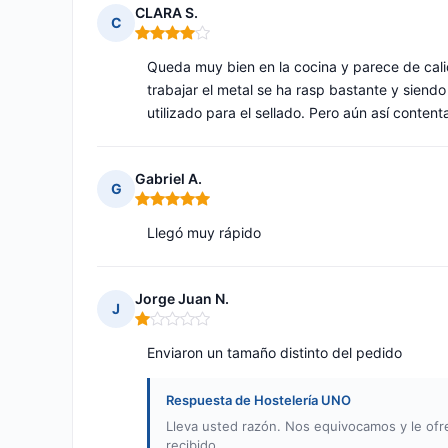
CLARA S.
C
Nota: 4 de 5
Queda muy bien en la cocina y parece de cal
trabajar el metal se ha rasp bastante y siend
utilizado para el sellado. Pero aún así content
Gabriel A.
G
Nota: 5 de 5
Llegó muy rápido
Jorge Juan N.
J
Nota: 1 de 5
Enviaron un tamaño distinto del pedido
Respuesta de Hostelería UNO
Lleva usted razón. Nos equivocamos y le ofr
recibido.