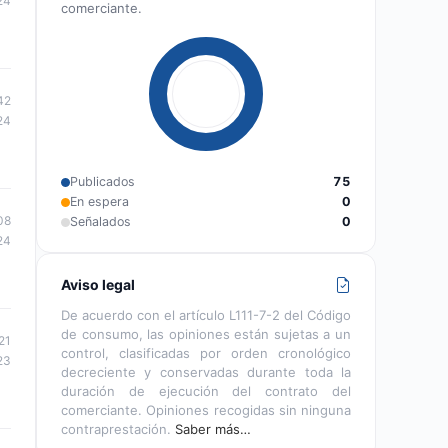
24
comerciante.
42
24
Publicados
75
En espera
0
08
Señalados
0
24
Aviso legal
De acuerdo con el artículo L111-7-2 del Código
de consumo, las opiniones están sujetas a un
21
control, clasificadas por orden cronológico
23
decreciente y conservadas durante toda la
duración de ejecución del contrato del
comerciante. Opiniones recogidas sin ninguna
contraprestación.
Saber más…