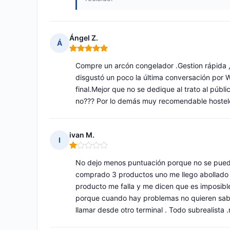
Ángel Z.
Á
Nota: 5 de 5
Compre un arcón congelador .Gestion rápida ,
disgustó un poco la última conversación por 
final.Mejor que no se dedique al trato al públi
no??? Por lo demás muy recomendable hoste
ivan M.
I
Nota: 1 de 5
No dejo menos puntuación porque no se pued
comprado 3 productos uno me llego abollado 
producto me falla y me dicen que es imposib
porque cuando hay problemas no quieren sabe
llamar desde otro terminal . Todo subrealista .