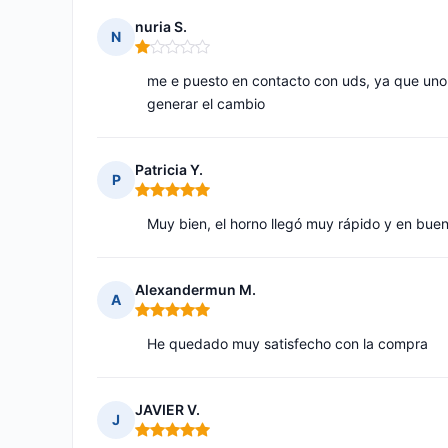
nuria S.
N
Nota: 1 de 5
me e puesto en contacto con uds, ya que uno
generar el cambio
Patricia Y.
P
Nota: 5 de 5
Muy bien, el horno llegó muy rápido y en buen 
Alexandermun M.
A
Nota: 5 de 5
He quedado muy satisfecho con la compra
JAVIER V.
J
Nota: 5 de 5