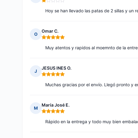
Nota: 1 de 5
Hoy se han llevado las patas de 2 sillas y un 
Omar C.
O
Nota: 5 de 5
Muy atentos y rapidos al moemnto de la entr
JESUS INES O.
J
Nota: 5 de 5
Muchas gracias por el envío. Llegó pronto y 
María José E.
M
Nota: 5 de 5
Rápido en la entrega y todo muy bien embalad