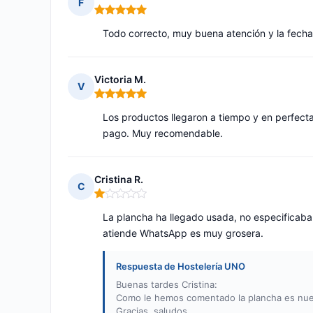
F
Nota: 5 de 5
Todo correcto, muy buena atención y la fec
Victoria M.
V
Nota: 5 de 5
Los productos llegaron a tiempo y en perfec
pago. Muy recomendable.
Cristina R.
C
Nota: 1 de 5
La plancha ha llegado usada, no especificaba
atiende WhatsApp es muy grosera.
Respuesta de Hostelería UNO
Buenas tardes Cristina:
Como le hemos comentado la plancha es nuev
Gracias, saludos.