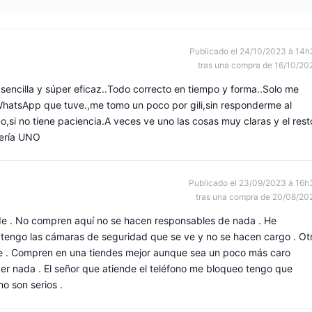
Publicado el 24/10/2023 à 14h
tras una compra de 16/10/20
sencilla y súper eficaz..Todo correcto en tiempo y forma..Solo me
WhatsApp que tuve.,me tomo un poco por gili,sin responderme al
co,si no tiene paciencia.A veces ve uno las cosas muy claras y el rest
lería UNO
Publicado el 23/09/2023 à 16h
tras una compra de 20/08/20
e . No compren aquí no se hacen responsables de nada . He
tengo las cámaras de seguridad que se ve y no se hacen cargo . Ot
le . Compren en una tiendes mejor aunque sea un poco más caro
r nada . El señor que atiende el teléfono me bloqueo tengo que
no son serios .