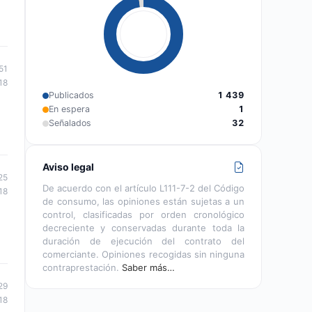
51
18
Publicados
1 439
En espera
1
Señalados
32
Aviso legal
25
De acuerdo con el artículo L111-7-2 del Código
18
de consumo, las opiniones están sujetas a un
control, clasificadas por orden cronológico
decreciente y conservadas durante toda la
duración de ejecución del contrato del
comerciante. Opiniones recogidas sin ninguna
contraprestación.
Saber más…
29
18