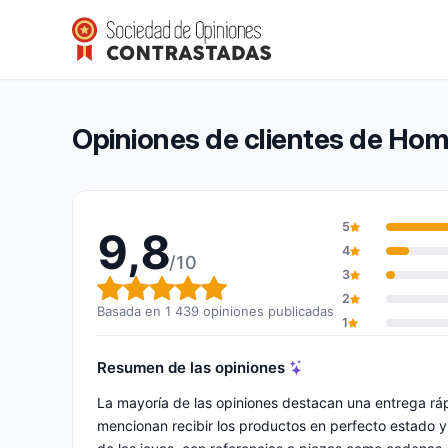
Hommebijoux
9,8/10
(1 439 opiniones)
Calificación global: 9,8 de 10
Opiniones de clientes de Ho
5
9,8
4
/10
3
Calificación global: 9,8 de 10
2
Basada en 1 439 opiniones publicadas
1
Resumen de las opiniones
La mayoría de las opiniones destacan una entrega rá
mencionan recibir los productos en perfecto estado y a