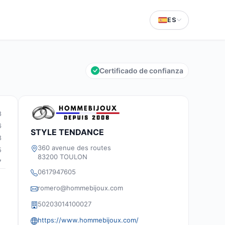
ES
Certificado de confianza
8
6
STYLE TENDANCE
3
360 avenue des routes
5
83200 TOULON
7
0617947605
romero@hommebijoux.com
50203014100027
d
https://www.hommebijoux.com/