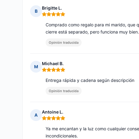
Brigitte L.
B
Nota: 5 de 5
Comprado como regalo para mi marido, que que
cierre está separado, pero funciona muy bien.
Opinión traducida
Michael B.
M
Nota: 5 de 5
Entrega rápida y cadena según descripción
Opinión traducida
Antoine L.
A
Nota: 5 de 5
Ya me encantan y la luz como cualquier conse
incondicionales.