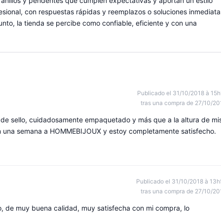
 anillos y pendentes que cumplen expectativas y aportan un estilo
ofesional, con respuestas rápidas y reemplazos o soluciones inmediata
to, la tienda se percibe como confiable, eficiente y con una
Publicado el 31/10/2018 à 15h
tras una compra de 27/10/20
o de sello, cuidadosamente empaquetado y más que a la altura de mi
o en una semana a HOMMEBIJOUX y estoy completamente satisfecho.
Publicado el 31/10/2018 à 13h
tras una compra de 27/10/20
ño, de muy buena calidad, muy satisfecha con mi compra, lo