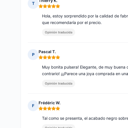
Thierry K.
T
Nota: 5 de 5
Hola, estoy sorprendido por la calidad de fab
que recomendaría por el precio.
Opinión traducida
Pascal T.
P
Nota: 5 de 5
Muy bonita pulsera! Elegante, de muy buena ca
contrario! ¡¡¡Parece una joya comprada en una
Opinión traducida
Frédéric W.
F
Nota: 5 de 5
Tal como se presenta, el acabado negro sobre 