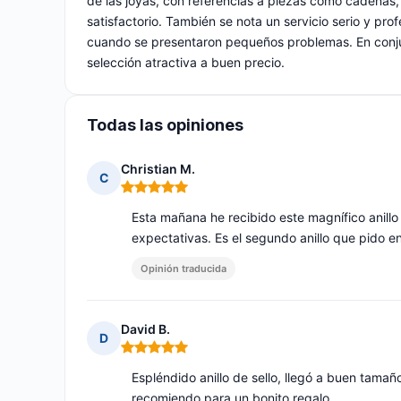
de las joyas, con referencias a piezas como cadenas,
satisfactorio. También se nota un servicio serio y pr
cuando se presentaron pequeños problemas. En conjun
selección atractiva a buen precio.
Todas las opiniones
Christian M.
C
Nota: 5 de 5
Esta mañana he recibido este magnífico anill
expectativas. Es el segundo anillo que pid
Opinión traducida
David B.
D
Nota: 5 de 5
Espléndido anillo de sello, llegó a buen tama
recomiendo para un bonito regalo.