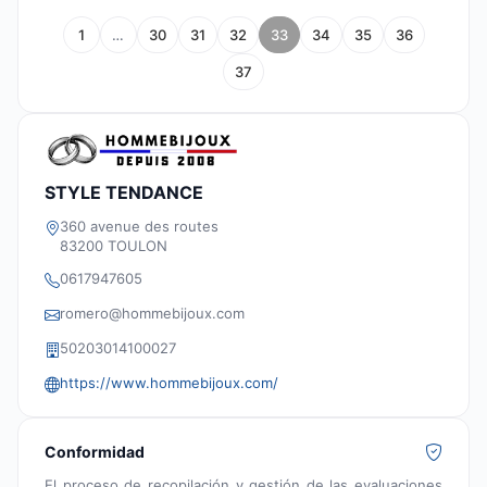
1
…
30
31
32
33
34
35
36
37
STYLE TENDANCE
360 avenue des routes
83200 TOULON
0617947605
romero@hommebijoux.com
50203014100027
https://www.hommebijoux.com/
Conformidad
El proceso de recopilación y gestión de las evaluaciones