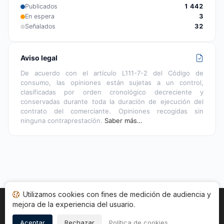
Publicados
1 442
En espera
3
Señalados
32
Aviso legal
De acuerdo con el artículo L111-7-2 del Código de
consumo, las opiniones están sujetas a un control,
clasificadas por orden cronológico decreciente y
conservadas durante toda la duración de ejecución del
contrato del comerciante. Opiniones recogidas sin
ninguna contraprestación.
Saber más…
Utilizamos cookies con fines de medición de audiencia y
mejora de la experiencia del usuario.
Inicio
Estado opiniones
Categorías
CGU
Cookies
Legal
Aceptar
Rechazar
Política de cookies