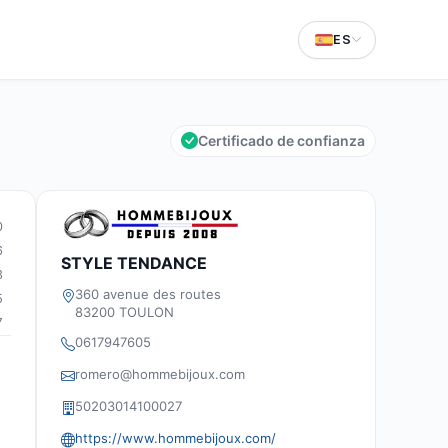
ES
Certificado de confianza
0
6
STYLE TENDANCE
3
360 avenue des routes
5
83200 TOULON
7
0617947605
romero@hommebijoux.com
50203014100027
d
https://www.hommebijoux.com/