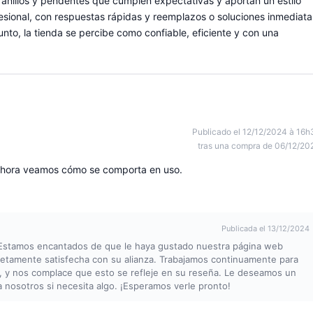
 anillos y pendentes que cumplen expectativas y aportan un estilo
ofesional, con respuestas rápidas y reemplazos o soluciones inmediata
to, la tienda se percibe como confiable, eficiente y con una
Publicado el 12/12/2024 à 16h
tras una compra de 06/12/20
, ahora veamos cómo se comporta en uso.
Publicada el 13/12/2024
. Estamos encantados de que le haya gustado nuestra página web
amente satisfecha con su alianza. Trabajamos continuamente para
es, y nos complace que esto se refleje en su reseña. Le deseamos un
a nosotros si necesita algo. ¡Esperamos verle pronto!