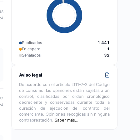
48
24
Publicados
1 441
En espera
1
Señalados
32
Aviso legal
De acuerdo con el artículo L111-7-2 del Código
de consumo, las opiniones están sujetas a un
control, clasificadas por orden cronológico
22
decreciente y conservadas durante toda la
24
duración de ejecución del contrato del
comerciante. Opiniones recogidas sin ninguna
contraprestación.
Saber más…