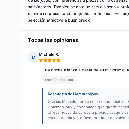
de las joyas, con referencias a piezas como cadenas,
satisfactorio. También se nota un servicio serio y pr
cuando se presentaron pequeños problemas. En conjun
selección atractiva a buen precio.
Todas las opiniones
Michèle R.
M
Nota: 5 de 5
Una bonita alianza a pesar de su miniprecio
Opinión traducida
Respuesta de Hommebijoux
Gracias Michèle por su comentario positivo
Hommebijoux y esperamos que quede complet
ofrecer joyas de calidad a precios asequibl
excelente día y por favor no dude en volver 