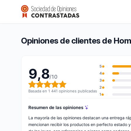
Hommebijoux
9,8/10
(1 441 opiniones)
Calificación global: 9,8 de 10
Opiniones de clientes de Ho
5
9,8
4
/10
3
Calificación global: 9,8 de 10
2
Basada en 1 441 opiniones publicadas
1
Resumen de las opiniones
La mayoría de las opiniones destacan una entrega rá
mencionan recibir los productos en perfecto estado y a