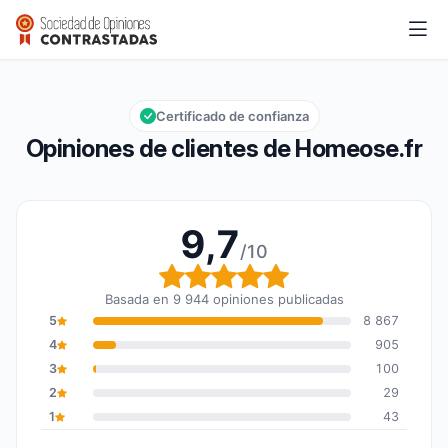
Homeose.fr
9,7/10
Calificación global: 9,7 de 10
Certificado de confianza
Opiniones de clientes de Homeose.fr
9,7
/10
Calificación global: 9,7
Basada en 9 944 opiniones publicadas
5
8 867
4
905
3
100
2
29
1
43