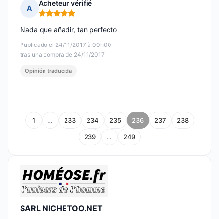
Acheteur vérifié
A
Nota: 5 de 5
Nada que añadir, tan perfecto
Publicado el 24/11/2017 à 00h00
tras una compra de 24/11/2017
Opinión traducida
1
…
233
234
235
236
237
238
239
…
249
SARL NICHETOO.NET