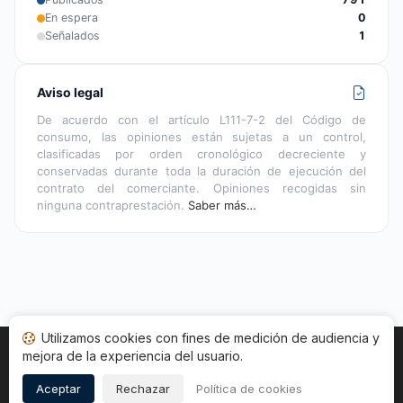
En espera
0
Señalados
1
Aviso legal
De acuerdo con el artículo L111-7-2 del Código de
consumo, las opiniones están sujetas a un control,
clasificadas por orden cronológico decreciente y
conservadas durante toda la duración de ejecución del
contrato del comerciante. Opiniones recogidas sin
ninguna contraprestación.
Saber más…
Utilizamos cookies con fines de medición de audiencia y
mejora de la experiencia del usuario.
Inicio
Estado opiniones
Categorías
CGU
Cookies
Legal
Aceptar
Rechazar
Política de cookies