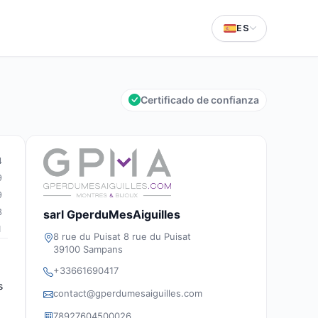
ES
Certificado de confianza
4
9
9
3
sarl GperduMesAiguilles
1
8 rue du Puisat 8 rue du Puisat
39100 Sampans
+33661690417
s
contact@gperdumesaiguilles.com
78927604500026