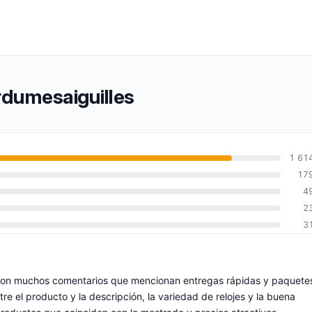
rdumesaiguilles
1 61
17
4
2
3
o, con muchos comentarios que mencionan entregas rápidas y paquete
tre el producto y la descripción, la variedad de relojes y la buena