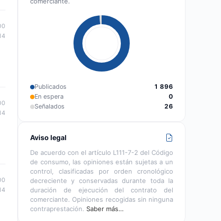
comerciante.
00
14
Publicados
1 896
En espera
0
00
Señalados
26
14
Aviso legal
De acuerdo con el artículo L111-7-2 del Código
de consumo, las opiniones están sujetas a un
control, clasificadas por orden cronológico
00
decreciente y conservadas durante toda la
14
duración de ejecución del contrato del
comerciante. Opiniones recogidas sin ninguna
contraprestación.
Saber más…