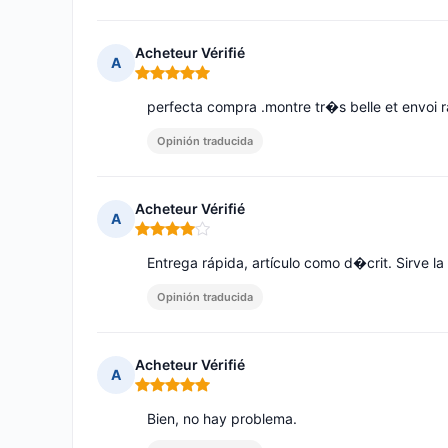
Acheteur Vérifié
A
Nota: 5 de 5
perfecta compra .montre tr�s belle et envoi 
Opinión traducida
Acheteur Vérifié
A
Nota: 4 de 5
Entrega rápida, artículo como d�crit. Sirve
Opinión traducida
Acheteur Vérifié
A
Nota: 5 de 5
Bien, no hay problema.