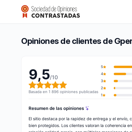
Gperdumesaiguilles
9,5/10
(1 896 opiniones)
Calificación global: 9,5 de 10
Opiniones de clientes de Gpe
5
9,5
4
/10
3
Calificación global: 9,5 de 10
2
Basada en 1 896 opiniones publicadas
1
Resumen de las opiniones
El sitio destaca por la rapidez de entrega y el enví
bien protegidos. Los clientes valoran la coherencia en