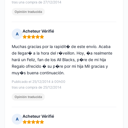
tras una compra de 27/12/2014
Opinión traducida
Acheteur Vérifié
A
Nota: 5 de 5
Muchas gracias por la rapidit� de este envío. Acaba
de llegar� a la hora del r�veillon. Hoy, �a realmente
hará un Feliz, fan de los All Blacks, p�re de mi hija
Regalo ofrecido � su p�re por mi hija Mil gracias y
muy�s buena continuación.
Publicado el 25/12/2014 à 00h00
tras una compra de 25/12/2014
Opinión traducida
Acheteur Vérifié
A
Nota: 5 de 5