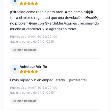
A
Nota: 5 de 5
¡Ofrecido como regalo pero probl�me como d�j�
tenía el mismo regalo así que una devolución d�sol�,
no problem�me con GPerduMesAiguilles , recomiendo
mucho al vendedor y le agradezco todo!
Publicado el 04/01/2015 à 00h00
tras una compra de 04/01/2015
Opinión traducida
Acheteur Vérifié
A
Nota: 5 de 5
Envío rápido y bien empaquetado... ¡excelente!
Publicado el 04/01/2015 à 00h00
tras una compra de 04/01/2015
Opinión traducida