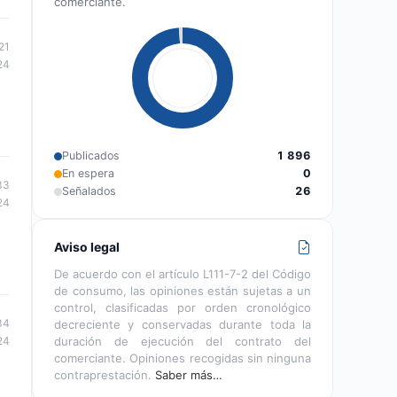
comerciante.
21
24
Publicados
1 896
En espera
0
33
Señalados
26
24
Aviso legal
De acuerdo con el artículo L111-7-2 del Código
de consumo, las opiniones están sujetas a un
control, clasificadas por orden cronológico
34
decreciente y conservadas durante toda la
24
duración de ejecución del contrato del
comerciante. Opiniones recogidas sin ninguna
contraprestación.
Saber más…