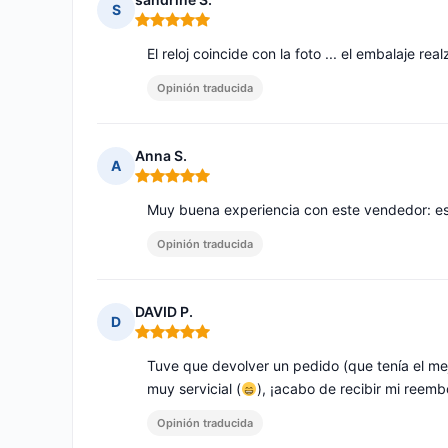
S
Nota: 5 de 5
El reloj coincide con la foto ... el embalaje rea
Opinión traducida
Anna S.
A
Nota: 5 de 5
Muy buena experiencia con este vendedor: es
Opinión traducida
DAVID P.
D
Nota: 5 de 5
Tuve que devolver un pedido (que tenía el mej
muy servicial (
), ¡acabo de recibir mi reem
Opinión traducida