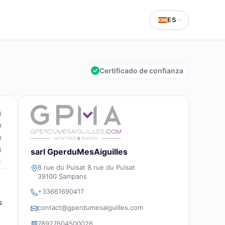
ES
Certificado de confianza
4
9
9
3
sarl GperduMesAiguilles
1
8 rue du Puisat 8 rue du Puisat
39100 Sampans
+33661690417
s
contact@gperdumesaiguilles.com
78927604500026