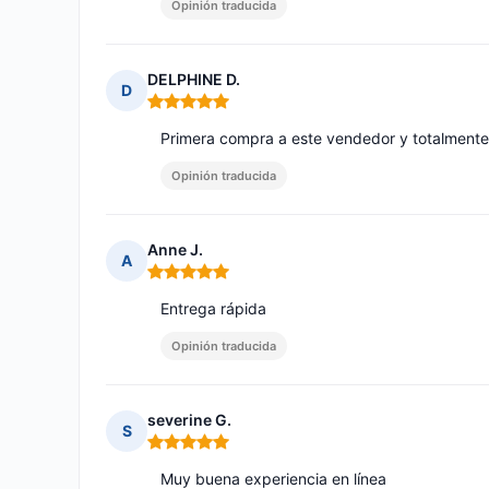
Opinión traducida
DELPHINE D.
D
Nota: 5 de 5
Primera compra a este vendedor y totalmente
Opinión traducida
Anne J.
A
Nota: 5 de 5
Entrega rápida
Opinión traducida
severine G.
S
Nota: 5 de 5
Muy buena experiencia en línea