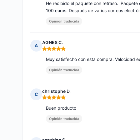
He recibido el paquete con retraso. ¡Paquete 
100 euros. Después de varios correos electró
Opinión traducida
AGNES C.
A
Nota: 5 de 5
Muy satisfecho con esta compra. Velocidad e
Opinión traducida
christophe D.
C
Nota: 5 de 5
Buen producto
Opinión traducida
sandrine S.