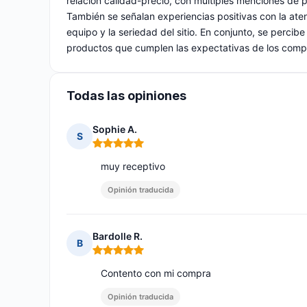
relación calidad-precio, con múltiples menciones de 
También se señalan experiencias positivas con la aten
equipo y la seriedad del sitio. En conjunto, se perci
productos que cumplen las expectativas de los comp
Todas las opiniones
Sophie A.
S
Nota: 5 de 5
muy receptivo
Opinión traducida
Bardolle R.
B
Nota: 5 de 5
Contento con mi compra
Opinión traducida