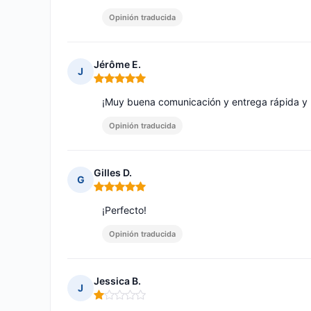
Opinión traducida
Jérôme E.
J
Nota: 5 de 5
¡Muy buena comunicación y entrega rápida y 
Opinión traducida
Gilles D.
G
Nota: 5 de 5
¡Perfecto!
Opinión traducida
Jessica B.
J
Nota: 1 de 5