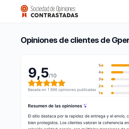
Gperdumesaiguilles
9,5/10
(1 896 opiniones)
Calificación global: 9,5 de 10
Opiniones de clientes de Gpe
5
9,5
4
/10
3
Calificación global: 9,5 de 10
2
Basada en 1 896 opiniones publicadas
1
Resumen de las opiniones
El sitio destaca por la rapidez de entrega y el enví
bien protegidos. Los clientes valoran la coherencia en