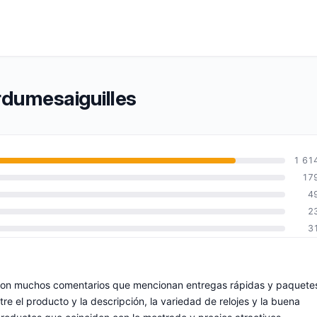
rdumesaiguilles
1 61
17
4
2
3
o, con muchos comentarios que mencionan entregas rápidas y paquete
tre el producto y la descripción, la variedad de relojes y la buena