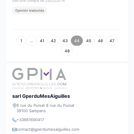
tras una compra de 25/02/2014
Opinión traducida
1
…
41
42
43
44
45
46
47
48
sarl GperduMesAiguilles
8 rue du Puisat 8 rue du Puisat
39100 Sampans
+33661690417
contact@gperdumesaiguilles.com