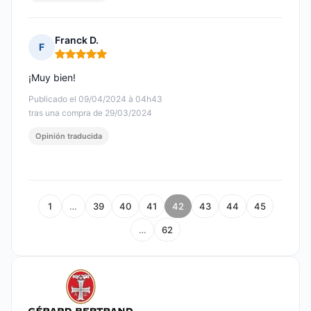
Franck D.
F
Nota: 5 de 5
¡Muy bien!
Publicado el 09/04/2024 à 04h43
tras una compra de 29/03/2024
Opinión traducida
1
…
39
40
41
42
43
44
45
…
62