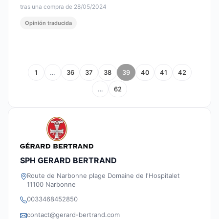
tras una compra de 28/05/2024
Opinión traducida
1
…
36
37
38
39
40
41
42
…
62
SPH GERARD BERTRAND
Route de Narbonne plage Domaine de l'Hospitalet
11100 Narbonne
0033468452850
contact@gerard-bertrand.com