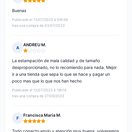
Nota: 5 de 5
Buenas
Publicado el 13/07/2023 à 09h36
tras una compra de 03/07/2023
ANDREU M.
A
Nota: 1 de 5
La estampación de mala calidad y de tamaño
desproporcionado, no lo recomiendo para nada. Mejor
ir a una tienda que sepa lo que se hace y pagar un
poco mas que lo que nos han hecho
Publicado el 12/07/2023 à 19h16
tras una compra de 27/06/2023
Francisca María M.
F
Nota: 5 de 5
Todo correcto envío y atención muy buena, volveremos