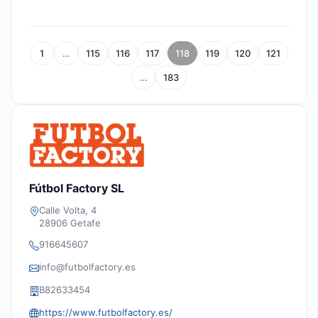
1
…
115
116
117
118
119
120
121
…
183
Fútbol Factory SL
Calle Volta, 4
28906 Getafe
916645607
info@futbolfactory.es
B82633454
https://www.futbolfactory.es/