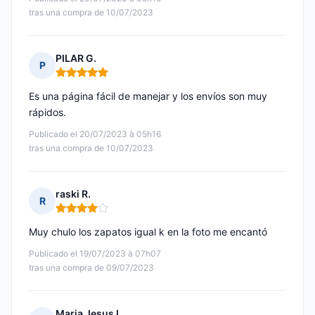
tras una compra de 10/07/2023
PILAR G.
P
Nota: 5 de 5
Es una página fácil de manejar y los envíos son muy
rápidos.
Publicado el 20/07/2023 à 05h16
tras una compra de 10/07/2023
raski R.
R
Nota: 4 de 5
Muy chulo los zapatos igual k en la foto me encantó
Publicado el 19/07/2023 à 07h07
tras una compra de 09/07/2023
Maria Jesus L.