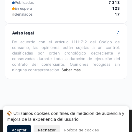
Publicados
7 313
En espera
123
Señalados
17
Aviso legal
De acuerdo con el artículo L111-7-2 del Código de
consumo, las opiniones están sujetas a un control,
clasificadas por orden cronológico decreciente y
conservadas durante toda la duración de ejecución del
contrato del comerciante. Opiniones recogidas sin
ninguna contraprestación.
Saber más…
Utilizamos cookies con fines de medición de audiencia y
mejora de la experiencia del usuario.
Inicio
Estado opiniones
Categorías
CGU
Cookies
Legal
Aceptar
Rechazar
Política de cookies