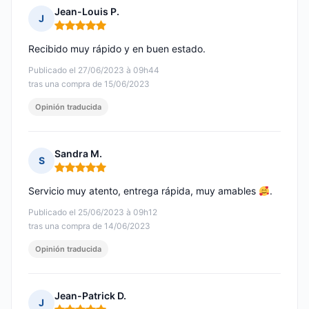
Jean-Louis P.
J
Nota: 5 de 5
Recibido muy rápido y en buen estado.
Publicado el 27/06/2023 à 09h44
tras una compra de 15/06/2023
Opinión traducida
Sandra M.
S
Nota: 5 de 5
Servicio muy atento, entrega rápida, muy amables
.
Publicado el 25/06/2023 à 09h12
tras una compra de 14/06/2023
Opinión traducida
Jean-Patrick D.
J