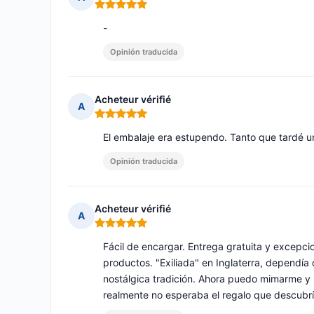
Nota: 5 de 5
-
Opinión traducida
Acheteur vérifié
A
Nota: 5 de 5
El embalaje era estupendo. Tanto que tardé un 
Opinión traducida
Acheteur vérifié
A
Nota: 5 de 5
Fácil de encargar. Entrega gratuita y excepci
productos. "Exiliada" en Inglaterra, dependía d
nostálgica tradición. Ahora puedo mimarme y p
realmente no esperaba el regalo que descubr