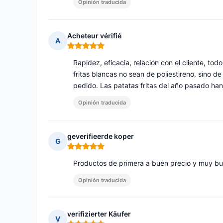
Opinión traducida
Acheteur vérifié
A
Nota: 5 de 5
Rapidez, eficacia, relación con el cliente, to
fritas blancas no sean de poliestireno, sino d
pedido. Las patatas fritas del año pasado ha
Opinión traducida
geverifieerde koper
G
Nota: 5 de 5
Productos de primera a buen precio y muy bue
Opinión traducida
verifizierter Käufer
V