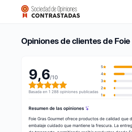
Foie Gras Gourmet
9,6/10
(1 288 opiniones)
Calificación global: 9,6 de 10
Opiniones de clientes de Foi
5
9,6
4
/10
3
Calificación global: 9,6 de 10
2
Basada en 1 288 opiniones publicadas
1
Resumen de las opiniones
Foie Gras Gourmet ofrece productos de calidad que d
embalaje cuidado que mantiene la frescura. La entrega