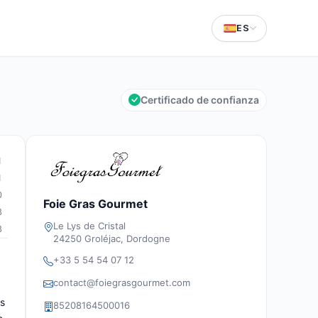
ES
Certificado de confianza
1
1
0
Foie Gras Gourmet
3
Le Lys de Cristal
3
24250 Groléjac, Dordogne
+33 5 54 54 07 12
contact@foiegrasgourmet.com
es
85208164500016