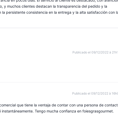
ancia en pocos días. El servicio al cliente es destacado, con atenció
, y muchos clientes destacan la transparencia del pedido y la
a persistente consistencia en la entrega y la alta satisfacción con l
Publicado el 09/12/2022 à 21h
Publicado el 09/12/2022 à 16h
o comercial que tiene la ventaja de contar con una persona de contact
si instantáneamente. Tengo mucha confianza en foiesgrasgourmet.