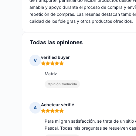
de transporte, permitiendo recibir productos desde Fr
amable y apoyo durante el proceso de compra y envío
repetición de compras. Las reseñas destacan también l
calidad de los foie gras y otros productos ofrecidos.
Todas las opiniones
verified buyer
V
Nota: 5 de 5
Matriz
Opinión traducida
Acheteur vérifié
A
Nota: 5 de 5
Para mi gran satisfacción, se trata de un siti
Pascal. Todas mis preguntas se resuelven ca