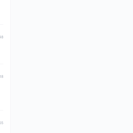
48
18
55