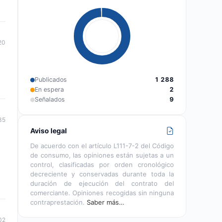
20
Publicados
1 288
En espera
2
Señalados
9
35
Aviso legal
De acuerdo con el artículo L111-7-2 del Código
de consumo, las opiniones están sujetas a un
control, clasificadas por orden cronológico
decreciente y conservadas durante toda la
duración de ejecución del contrato del
comerciante. Opiniones recogidas sin ninguna
contraprestación.
Saber más…
02