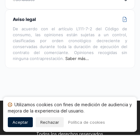
Aviso legal
De acuerdo con el artículo L111-7-2 del Código de
consumo, las opiniones están sujetas a un control,
clasificadas por orden cronológico decreciente y
conservadas durante toda la duración de ejecución del
contrato del comerciante. Opiniones recogidas sin
ninguna contraprestación.
Saber más…
Utilizamos cookies con fines de medición de audiencia y
mejora de la experiencia del usuario.
Inicio
Estado opiniones
Categorías
CGU
Cookies
Legal
Aceptar
Rechazar
Política de cookies
Copyright © 2026
Sociedad de Opiniones Contrastadas
.
Todos los derechos reservados.