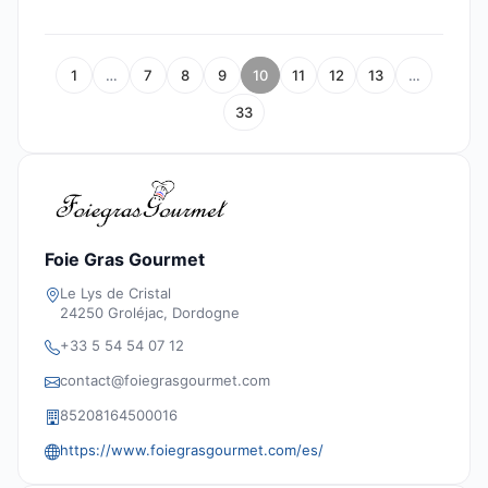
1
…
7
8
9
10
11
12
13
…
33
Foie Gras Gourmet
Le Lys de Cristal
24250 Groléjac, Dordogne
+33 5 54 54 07 12
contact@foiegrasgourmet.com
85208164500016
https://www.foiegrasgourmet.com/es/