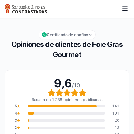
Foie Gras Gourmet
9,6/10
Calificación global: 9,6 de 10
Certificado de confianza
Opiniones de clientes de Foie Gras
Gourmet
9,6
/10
Calificación global: 9,6
Basada en 1 288 opiniones publicadas
5
1 141
4
101
3
20
2
13