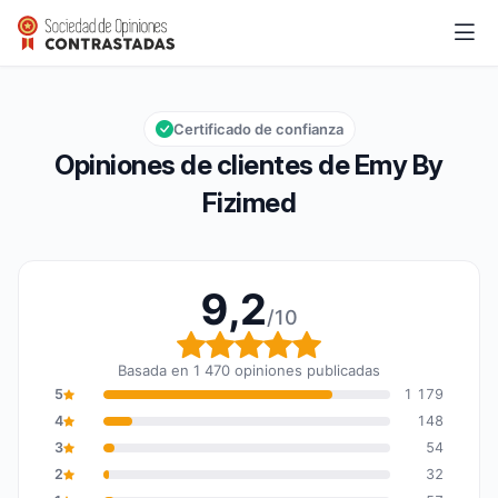
Emy By Fizimed
9,2/10
Calificación global: 9,2 de 10
Certificado de confianza
Opiniones de clientes de Emy By
Fizimed
9,2
/10
Calificación global: 9,2
Basada en 1 470 opiniones publicadas
5
1 179
4
148
3
54
2
32