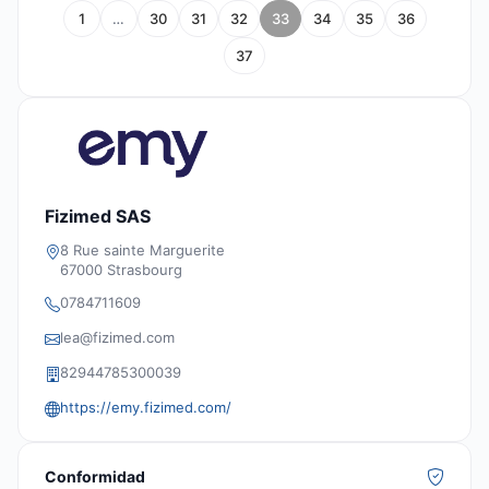
1
…
30
31
32
33
34
35
36
37
Fizimed SAS
8 Rue sainte Marguerite
67000 Strasbourg
0784711609
lea@fizimed.com
82944785300039
https://emy.fizimed.com/
Conformidad