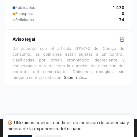
Publicados
1 470
En espera
0
Señalados
74
Aviso legal
De acuerdo con el artículo L111-7-2 del Código de
consumo, las opiniones están sujetas a un control,
clasificadas por orden cronológico decreciente y
conservadas durante toda la duración de ejecución del
contrato del comerciante. Opiniones recogidas sin
ninguna contraprestación.
Saber más…
Utilizamos cookies con fines de medición de audiencia y
mejora de la experiencia del usuario.
Inicio
Estado opiniones
Categorías
CGU
Cookies
Legal