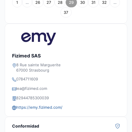
1
…
26
27
28
29
30
31
32
…
37
Fizimed SAS
8 Rue sainte Marguerite
67000 Strasbourg
0784711609
lea@fizimed.com
82944785300039
https://emy.fizimed.com/
Conformidad