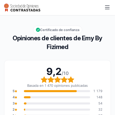
Emy By Fizimed
9,2/10
Calificación global: 9,2 de 10
Certificado de confianza
Opiniones de clientes de Emy By
Fizimed
9,2
/10
Calificación global: 9,2
Basada en 1 470 opiniones publicadas
5
1 179
4
148
3
54
2
32