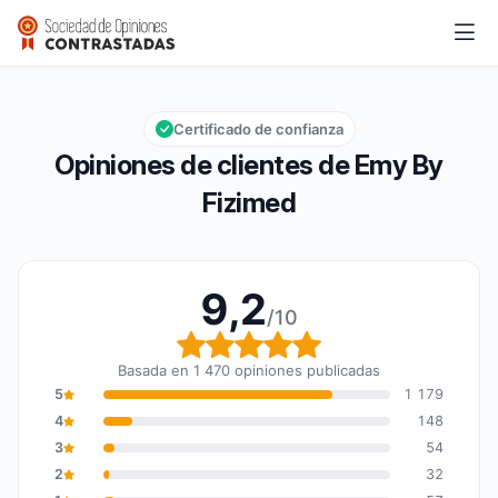
Emy By Fizimed
9,2/10
Calificación global: 9,2 de 10
Certificado de confianza
Opiniones de clientes de Emy By
Fizimed
9,2
/10
Calificación global: 9,2
Basada en 1 470 opiniones publicadas
5
1 179
4
148
3
54
2
32