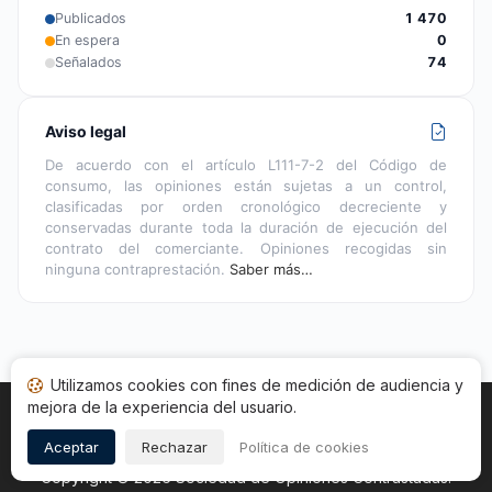
Publicados
1 470
En espera
0
Señalados
74
Aviso legal
De acuerdo con el artículo L111-7-2 del Código de
consumo, las opiniones están sujetas a un control,
clasificadas por orden cronológico decreciente y
conservadas durante toda la duración de ejecución del
contrato del comerciante. Opiniones recogidas sin
ninguna contraprestación.
Saber más…
Utilizamos cookies con fines de medición de audiencia y
mejora de la experiencia del usuario.
Inicio
Estado opiniones
Categorías
CGU
Aceptar
Rechazar
Política de cookies
Cookies
Legal
Copyright © 2026
Sociedad de Opiniones Contrastadas
.