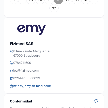
1
…
25
26
27
28
29
30
31
…
37
Fizimed SAS
8 Rue sainte Marguerite
67000 Strasbourg
0784711609
lea@fizimed.com
82944785300039
https://emy.fizimed.com/
Conformidad