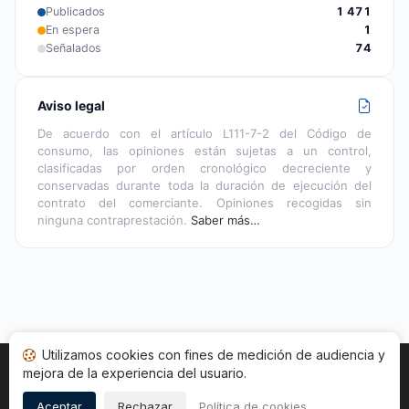
Publicados
1 471
En espera
1
Señalados
74
Aviso legal
De acuerdo con el artículo L111-7-2 del Código de
consumo, las opiniones están sujetas a un control,
clasificadas por orden cronológico decreciente y
conservadas durante toda la duración de ejecución del
contrato del comerciante. Opiniones recogidas sin
ninguna contraprestación.
Saber más…
Utilizamos cookies con fines de medición de audiencia y
mejora de la experiencia del usuario.
Inicio
Estado opiniones
Categorías
CGU
Cookies
Legal
Aceptar
Rechazar
Política de cookies