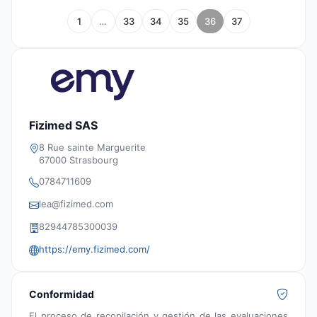
1
…
33
34
35
36
37
Fizimed SAS
8 Rue sainte Marguerite
67000 Strasbourg
0784711609
lea@fizimed.com
82944785300039
https://emy.fizimed.com/
Conformidad
El proceso de recopilación y gestión de las evaluaciones