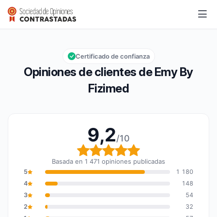
Emy By Fizimed
9,2/10
Calificación global: 9,2 de 10
Certificado de confianza
Opiniones de clientes de Emy By
Fizimed
9,2
/10
Calificación global: 9,2
Basada en 1 471 opiniones publicadas
5
1 180
4
148
3
54
2
32