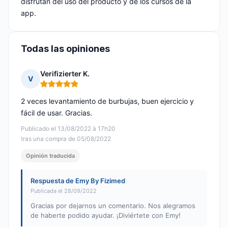
disfrutan del uso del producto y de los cursos de la
app.
Todas las opiniones
Verifizierter K.
V
Nota: 5 de 5
2 veces levantamiento de burbujas, buen ejercicio y
fácil de usar. Gracias.
Publicado el 13/08/2022 à 17h20
tras una compra de 05/08/2022
Opinión traducida
Respuesta de Emy By Fizimed
Publicada el 28/09/2022
Gracias por dejarnos un comentario. Nos alegramos
de haberte podido ayudar. ¡Diviértete con Emy!