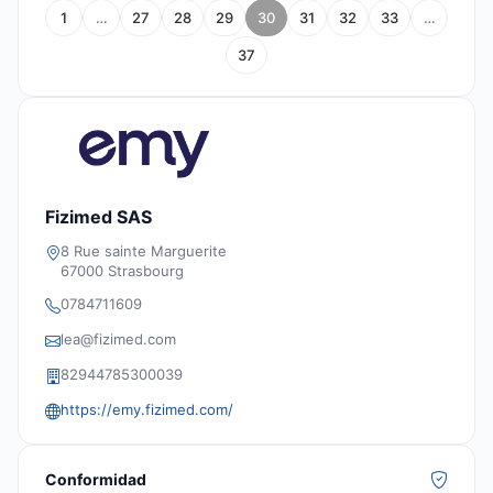
1
…
27
28
29
30
31
32
33
…
37
Fizimed SAS
8 Rue sainte Marguerite
67000 Strasbourg
0784711609
lea@fizimed.com
82944785300039
https://emy.fizimed.com/
Conformidad