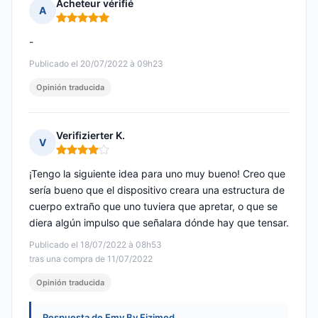
Acheteur vérifié
A
Nota: 5 de 5
-
Publicado el 20/07/2022 à 09h23
Opinión traducida
Verifizierter K.
V
Nota: 4 de 5
¡Tengo la siguiente idea para uno muy bueno! Creo que
sería bueno que el dispositivo creara una estructura de
cuerpo extraño que uno tuviera que apretar, o que se
diera algún impulso que señalara dónde hay que tensar.
Publicado el 18/07/2022 à 08h53
tras una compra de 11/07/2022
Opinión traducida
Respuesta de Emy By Fizimed