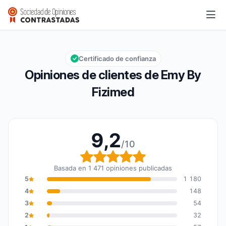
Emy By Fizimed
9,2/10
Calificación global: 9,2 de 10
Certificado de confianza
Opiniones de clientes de Emy By
Fizimed
9,2
/10
Calificación global: 9,2
Basada en 1 471 opiniones publicadas
5
1 180
4
148
3
54
2
32