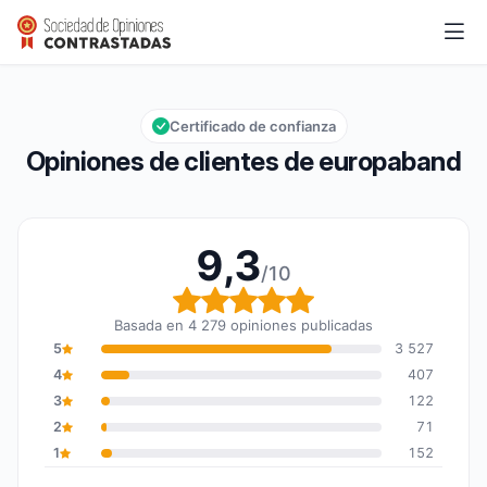
europaband
9,3/10
Calificación global: 9,3 de 10
Certificado de confianza
Opiniones de clientes de europaband
9,3
/10
Calificación global: 9,3
Basada en 4 279 opiniones publicadas
5
3 527
4
407
3
122
2
71
1
152