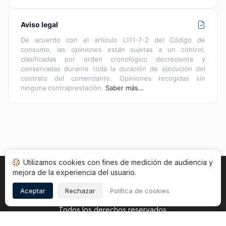
Aviso legal
De acuerdo con el artículo L111-7-2 del Código de
consumo, las opiniones están sujetas a un control,
clasificadas por orden cronológico decreciente y
conservadas durante toda la duración de ejecución del
contrato del comerciante. Opiniones recogidas sin
ninguna contraprestación.
Saber más…
Utilizamos cookies con fines de medición de audiencia y
mejora de la experiencia del usuario.
Inicio
Estado opiniones
Categorías
CGU
Cookies
Legal
Aceptar
Rechazar
Política de cookies
Copyright © 2026
Sociedad de Opiniones Contrastadas
.
Todos los derechos reservados.