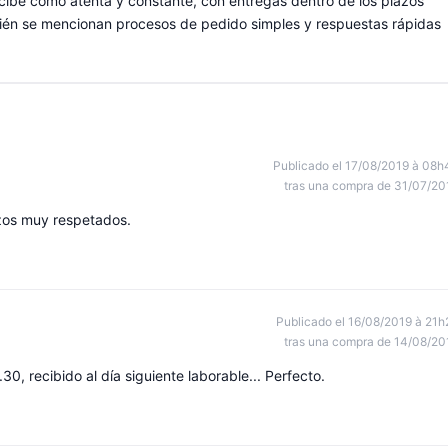
ercibe como atenta y constante, con entregas dentro de los plazos
bién se mencionan procesos de pedido simples y respuestas rápidas
Publicado el 17/08/2019 à 08h
tras una compra de 31/07/20
azos muy respetados.
Publicado el 16/08/2019 à 21h
tras una compra de 14/08/20
30, recibido al día siguiente laborable... Perfecto.