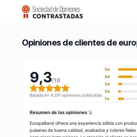
europaband
9,3/10
(4 291 opiniones)
Calificación global: 9,3 de 10
Opiniones de clientes de eu
5
9,3
4
/10
3
Calificación global: 9,3 de 10
2
Basada en 4 291 opiniones publicadas
1
Resumen de las opiniones
EuropaBand ofrece una experiencia sólida con produc
pulseras de buena calidad, acabados y colores fieles a