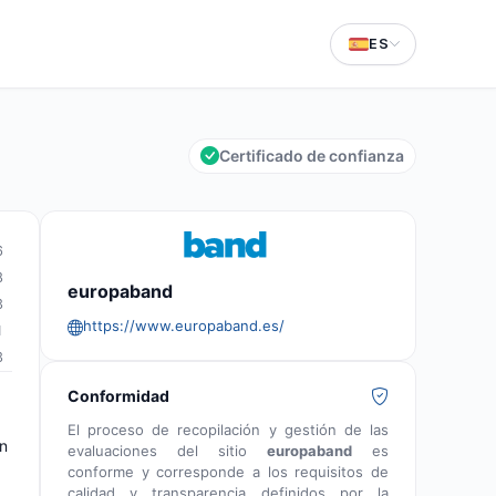
ES
Certificado de confianza
6
8
europaband
3
https://www.europaband.es/
1
3
Conformidad
El proceso de recopilación y gestión de las
an
evaluaciones del sitio
europaband
es
conforme y corresponde a los requisitos de
calidad y transparencia definidos por la