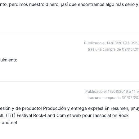
nto, perdimos nuestro dinero, ¡así que encontramos algo más serio y
Publicado el 14/08/2019 à 09h
tras una compra de 02/08/20
guimiento
Publicado el 13/08/2019 à 11h
tras una compra de 30/07/20
resión y de producto! Producción y entrega exprés! En resumen, ¡mu
AIL (TiT) Festival Rock-Land Com et web pour l'association Rock
Land.net