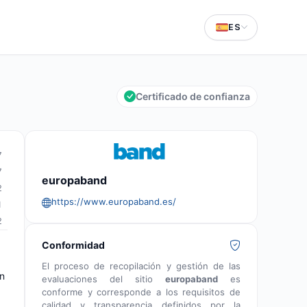
ES
Certificado de confianza
7
7
europaband
2
https://www.europaband.es/
1
2
Conformidad
El proceso de recopilación y gestión de las
an
evaluaciones del sitio
europaband
es
conforme y corresponde a los requisitos de
calidad y transparencia definidos por la