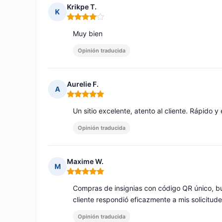
Krikpe T.
K
Nota: 4 de 5
Muy bien
Opinión traducida
Aurelie F.
A
Nota: 5 de 5
Un sitio excelente, atento al cliente. Rápido y 
Opinión traducida
Maxime W.
M
Nota: 5 de 5
Compras de insignias con código QR único, bue
cliente respondió eficazmente a mis solicitud
Opinión traducida