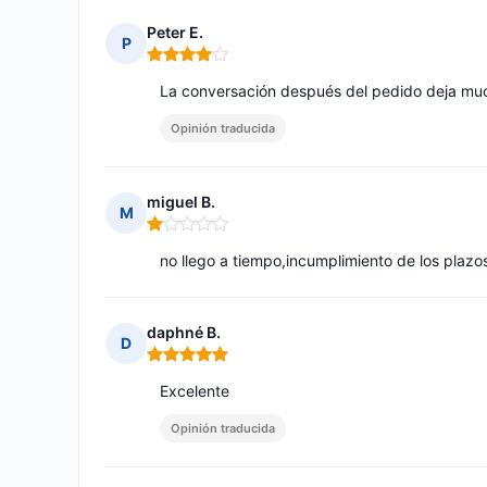
Peter E.
P
Nota: 4 de 5
La conversación después del pedido deja mu
Opinión traducida
miguel B.
M
Nota: 1 de 5
no llego a tiempo,incumplimiento de los plazo
daphné B.
D
Nota: 5 de 5
Excelente
Opinión traducida