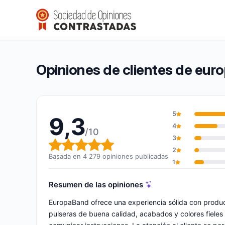
europaband
9,3/10
(4 279 opiniones)
Calificación global: 9,3 de 10
Opiniones de clientes de eu
5
9,3
4
/10
3
Calificación global: 9,3 de 10
2
Basada en 4 279 opiniones publicadas
1
Resumen de las opiniones
EuropaBand ofrece una experiencia sólida con produc
pulseras de buena calidad, acabados y colores fieles a