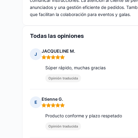
comunicar instrucciones. La atención al cliente se p
anunciados y una gestión eficiente de pedidos. Tam
que facilitan la colaboración para eventos y galas.
Todas las opiniones
JACQUELINE M.
J
Nota: 5 de 5
Súper rápido, muchas gracias
Opinión traducida
Etienne G.
E
Nota: 5 de 5
Producto conforme y plazo respetado
Opinión traducida