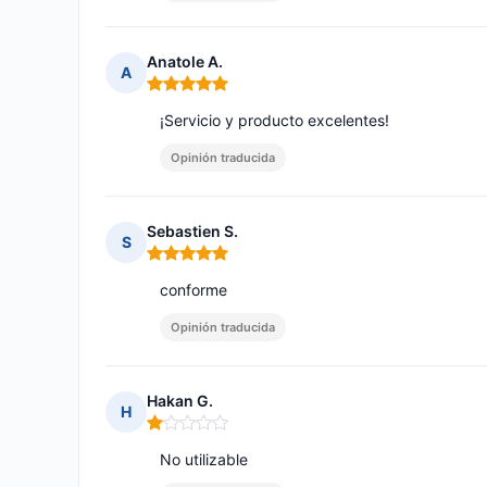
Anatole A.
A
Nota: 5 de 5
¡Servicio y producto excelentes!
Opinión traducida
Sebastien S.
S
Nota: 5 de 5
conforme
Opinión traducida
Hakan G.
H
Nota: 1 de 5
No utilizable