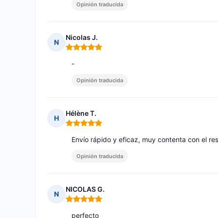
Opinión traducida
Nicolas J.
N
Nota: 5 de 5
-
Opinión traducida
Hélène T.
H
Nota: 5 de 5
Envío rápido y eficaz, muy contenta con el re
Opinión traducida
NICOLAS G.
N
Nota: 5 de 5
perfecto