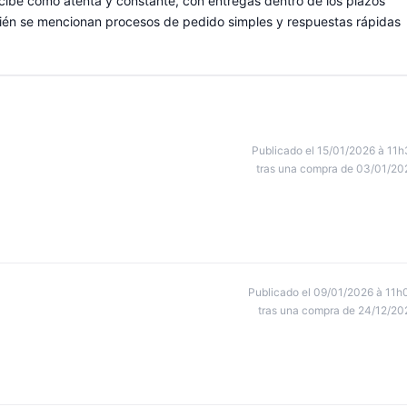
ercibe como atenta y constante, con entregas dentro de los plazos
bién se mencionan procesos de pedido simples y respuestas rápidas
Publicado el 15/01/2026 à 11h
tras una compra de 03/01/20
Publicado el 09/01/2026 à 11h
tras una compra de 24/12/20