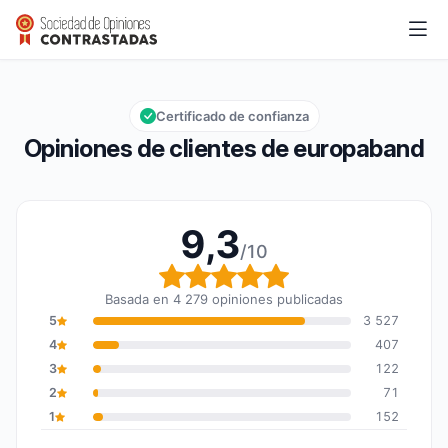
europaband
9,3/10
Calificación global: 9,3 de 10
Certificado de confianza
Opiniones de clientes de europaband
9,3
/10
Calificación global: 9,3
Basada en 4 279 opiniones publicadas
5
3 527
4
407
3
122
2
71
1
152