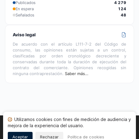
Publicados
4 279
En espera
124
Señalados
48
Aviso legal
De acuerdo con el artículo L111-7-2 del Código de
consumo, las opiniones están sujetas a un control,
clasificadas por orden cronológico decreciente y
conservadas durante toda la duración de ejecución del
contrato del comerciante. Opiniones recogidas sin
ninguna contraprestación.
Saber más…
Utilizamos cookies con fines de medición de audiencia y
mejora de la experiencia del usuario.
Inicio
Estado opiniones
Categorías
CGU
Cookies
Legal
Aceptar
Rechazar
Política de cookies