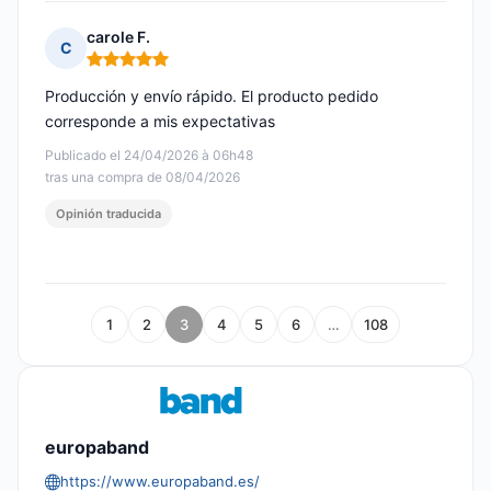
carole F.
C
Nota: 5 de 5
Producción y envío rápido. El producto pedido
corresponde a mis expectativas
Publicado el 24/04/2026 à 06h48
tras una compra de 08/04/2026
Opinión traducida
1
2
3
4
5
6
…
108
europaband
https://www.europaband.es/