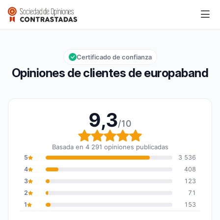
europaband
9,3/10
Calificación global: 9,3 de 10
Certificado de confianza
Opiniones de clientes de europaband
9,3
/10
Calificación global: 9,3
Basada en 4 291 opiniones publicadas
5
3 536
4
408
3
123
2
71
1
153