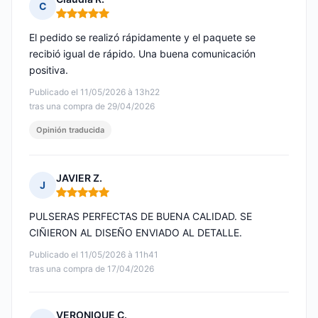
C
Nota: 5 de 5
El pedido se realizó rápidamente y el paquete se
recibió igual de rápido. Una buena comunicación
positiva.
Publicado el 11/05/2026 à 13h22
tras una compra de 29/04/2026
Opinión traducida
JAVIER Z.
J
Nota: 5 de 5
PULSERAS PERFECTAS DE BUENA CALIDAD. SE
CIÑIERON AL DISEÑO ENVIADO AL DETALLE.
Publicado el 11/05/2026 à 11h41
tras una compra de 17/04/2026
VERONIQUE C.