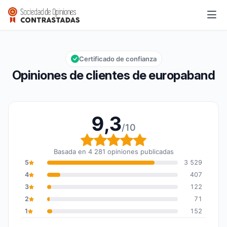
europaband
9,3/10
Calificación global: 9,3 de 10
Certificado de confianza
Opiniones de clientes de europaband
9,3
/10
Calificación global: 9,3
Basada en 4 281 opiniones publicadas
5
3 529
4
407
3
122
2
71
1
152