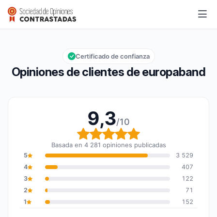
europaband
9,3/10
Calificación global: 9,3 de 10
Certificado de confianza
Opiniones de clientes de europaband
9,3
/10
Calificación global: 9,3
Basada en 4 281 opiniones publicadas
5
3 529
4
407
3
122
2
71
1
152