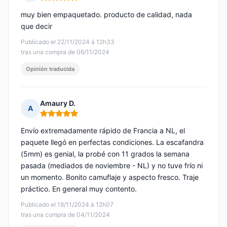
Nota: 5 de 5
muy bien empaquetado. producto de calidad, nada
que decir
Publicado el 22/11/2024 à 12h33
tras una compra de 06/11/2024
Opinión traducida
Amaury D.
A
Nota: 5 de 5
Envío extremadamente rápido de Francia a NL, el
paquete llegó en perfectas condiciones. La escafandra
(5mm) es genial, la probé con 11 grados la semana
pasada (mediados de noviembre - NL) y no tuve frío ni
un momento. Bonito camuflaje y aspecto fresco. Traje
práctico. En general muy contento.
Publicado el 18/11/2024 à 12h07
tras una compra de 04/11/2024