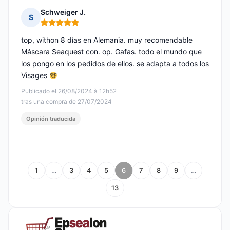
Schweiger J.
S
Nota: 5 de 5
top, withon 8 días en Alemania. muy recomendable
Máscara Seaquest con. op. Gafas. todo el mundo que
los pongo en los pedidos de ellos. se adapta a todos los
Visages
Publicado el 26/08/2024 à 12h52
tras una compra de 27/07/2024
Opinión traducida
1
…
3
4
5
6
7
8
9
…
13