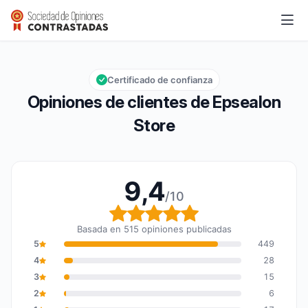
Epsealon Store
9,4/10
Calificación global: 9,4 de 10
Certificado de confianza
Opiniones de clientes de Epsealon
Store
9,4
/10
Calificación global: 9,4
Basada en 515 opiniones publicadas
5
449
4
28
3
15
2
6