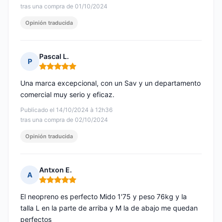
tras una compra de 01/10/2024
Opinión traducida
Pascal L.
P
Nota: 5 de 5
Una marca excepcional, con un Sav y un departamento
comercial muy serio y eficaz.
Publicado el 14/10/2024 à 12h36
tras una compra de 02/10/2024
Opinión traducida
Antxon E.
A
Nota: 5 de 5
El neopreno es perfecto Mido 1'75 y peso 76kg y la
talla L en la parte de arriba y M la de abajo me quedan
perfectos