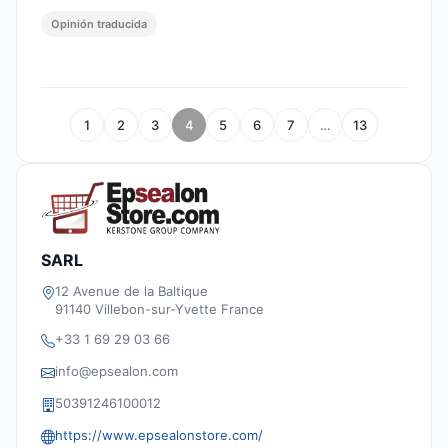
Opinión traducida
1
2
3
4
5
6
7
…
13
SARL
12 Avenue de la Baltique
91140 Villebon-sur-Yvette France
+33 1 69 29 03 66
info@epsealon.com
50391246100012
https://www.epsealonstore.com/