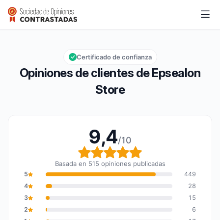
Epsealon Store
9,4/10
Calificación global: 9,4 de 10
Certificado de confianza
Opiniones de clientes de Epsealon
Store
9,4
/10
Calificación global: 9,4
Basada en 515 opiniones publicadas
5
449
4
28
3
15
2
6