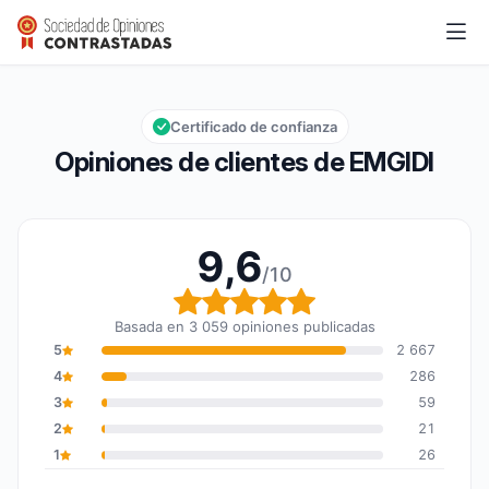
EMGIDI
9,6/10
Calificación global: 9,6 de 10
Certificado de confianza
Opiniones de clientes de EMGIDI
9,6
/10
Calificación global: 9,6
Basada en 3 059 opiniones publicadas
5
2 667
4
286
3
59
2
21
1
26