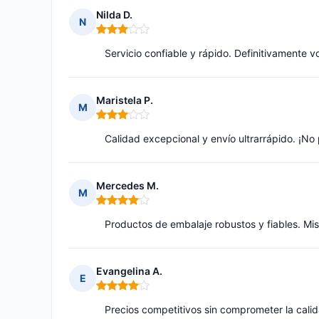
Nilda D.
N
Nota: 3 de 5
Servicio confiable y rápido. Definitivamente v
Maristela P.
M
Nota: 3 de 5
Calidad excepcional y envío ultrarrápido. ¡No 
Mercedes M.
M
Nota: 4 de 5
Productos de embalaje robustos y fiables. Mis 
Evangelina A.
E
Nota: 4 de 5
Precios competitivos sin comprometer la cali