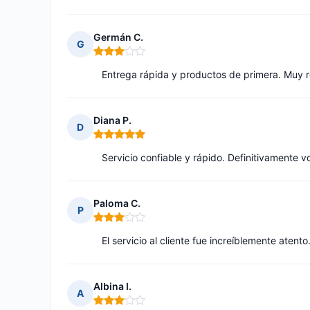
Germán C.
G
Nota: 3 de 5
Entrega rápida y productos de primera. Muy
Diana P.
D
Nota: 5 de 5
Servicio confiable y rápido. Definitivamente v
Paloma C.
P
Nota: 3 de 5
El servicio al cliente fue increíblemente atent
Albina I.
A
Nota: 3 de 5