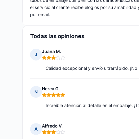
tubos de embalaje cumplen con las características de
el servicio al cliente recibe elogios por su amabilida
por email.
Todas las opiniones
Juana M.
J
Nota: 3 de 5
Calidad excepcional y envío ultrarrápido. ¡No 
Nerea G.
N
Nota: 5 de 5
Increíble atención al detalle en el embalaje. ¡
Alfredo V.
A
Nota: 3 de 5