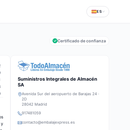
ES
Certificado de confianza
2
9
Suministros Integrales de Almacén
1
SA
6
Avenida Sur del aeropuerto de Barajas 24 ·
9
2D
28042 Madrid
917481059
os
contacto@embalajexpress.es
 y