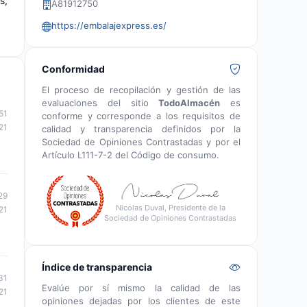
s,
A81912750
https://embalajexpress.es/
Conformidad
El proceso de recopilación y gestión de las
evaluaciones del sitio
TodoAlmacén
es
51
conforme y corresponde a los requisitos de
21
calidad y transparencia definidos por la
Sociedad de Opiniones Contrastadas y por el
Artículo L111-7-2 del Código de consumo.
29
Nicolas Duval, Presidente de la
21
Sociedad de Opiniones Contrastadas
Índice de transparencia
31
Evalúe por sí mismo la calidad de las
21
opiniones dejadas por los clientes de este