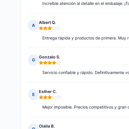
Increíble atención al detalle en el embalaje. ¡
Albert Q.
A
Nota: 3 de 5
Entrega rápida y productos de primera. Muy
Gonzalo S.
G
Nota: 4 de 5
Servicio confiable y rápido. Definitivamente v
Esther C.
E
Nota: 3 de 5
Mejor imposible. Precios competitivos y gran 
Olalla B.
O