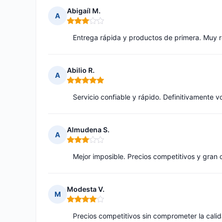
Abigaíl M.
A
Nota: 3 de 5
Entrega rápida y productos de primera. Muy
Abilio R.
A
Nota: 5 de 5
Servicio confiable y rápido. Definitivamente v
Almudena S.
A
Nota: 3 de 5
Mejor imposible. Precios competitivos y gran 
Modesta V.
M
Nota: 4 de 5
Precios competitivos sin comprometer la cali