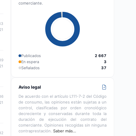
comerciante.
33
21
Publicados
2 667
39
En espera
3
21
Señalados
37
Aviso legal
De acuerdo con el artículo L111-7-2 del Código
36
de consumo, las opiniones están sujetas a un
21
control, clasificadas por orden cronológico
decreciente y conservadas durante toda la
duración de ejecución del contrato del
comerciante. Opiniones recogidas sin ninguna
contraprestación.
Saber más…
32