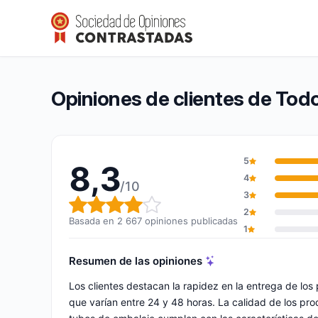
TodoAlmacén
8,3/10
(2 667 opiniones)
Calificación global: 8,3 de 10
Opiniones de clientes de To
5
8,3
4
/10
3
Calificación global: 8,3 de 10
2
Basada en 2 667 opiniones publicadas
1
Resumen de las opiniones
Los clientes destacan la rapidez en la entrega de los
que varían entre 24 y 48 horas. La calidad de los pr