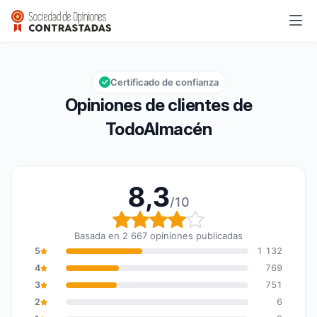
TodoAlmacén
8,3/10
Calificación global: 8,3 de 10
Certificado de confianza
Opiniones de clientes de
TodoAlmacén
8,3
/10
Calificación global: 8,3
Basada en 2 667 opiniones publicadas
5
1 132
4
769
3
751
2
6