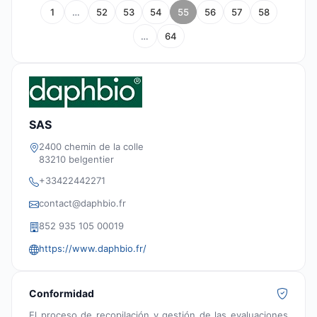
1
…
52
53
54
55
56
57
58
…
64
SAS
2400 chemin de la colle
83210 belgentier
+33422442271
contact@daphbio.fr
852 935 105 00019
https://www.daphbio.fr/
Conformidad
El proceso de recopilación y gestión de las evaluaciones