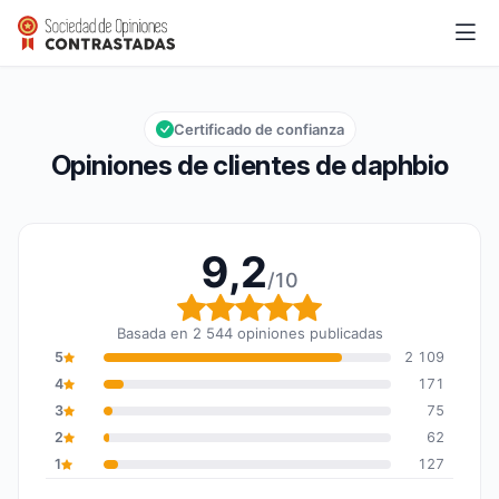
daphbio
9,2/10
Calificación global: 9,2 de 10
Certificado de confianza
Opiniones de clientes de daphbio
9,2
/10
Calificación global: 9,2
Basada en 2 544 opiniones publicadas
5
2 109
4
171
3
75
2
62
1
127