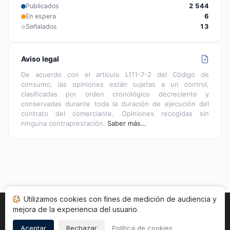
Publicados
2 544
En espera
6
Señalados
13
Aviso legal
De acuerdo con el artículo L111-7-2 del Código de
consumo, las opiniones están sujetas a un control,
clasificadas por orden cronológico decreciente y
conservadas durante toda la duración de ejecución del
contrato del comerciante. Opiniones recogidas sin
ninguna contraprestación.
Saber más…
Utilizamos cookies con fines de medición de audiencia y
mejora de la experiencia del usuario.
Inicio
Estado opiniones
Categorías
CGU
Cookies
Legal
Aceptar
Rechazar
Política de cookies