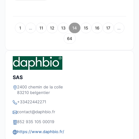
1
…
11
12
13
14
15
16
17
…
64
SAS
2400 chemin de la colle
83210 belgentier
+33422442271
contact@daphbio.fr
852 935 105 00019
https://www.daphbio.fr/