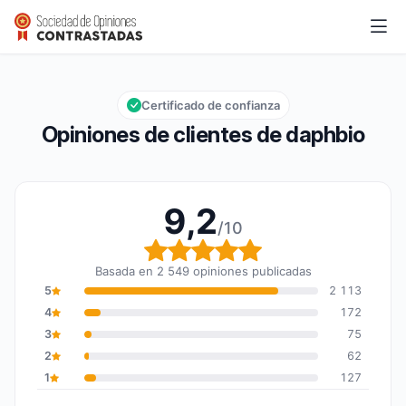
daphbio
9,2/10
Calificación global: 9,2 de 10
Certificado de confianza
Opiniones de clientes de daphbio
9,2
/10
Calificación global: 9,2
Basada en 2 549 opiniones publicadas
5
2 113
4
172
3
75
2
62
1
127