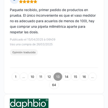
Nota: 5 de 5
Paquete recibido, primer pedido de productos en
prueba. El único inconveniente es que el vaso medidor
no es adecuado para acuarios de menos de 100l, hay
que comprar una pipeta milimétrica aparte para
respetar las dosis.
Publicado el 15/04/2025 à 06h09
tras una compra de 26/03/2025
Opinión traducida
1
…
10
11
12
13
14
15
16
…
64