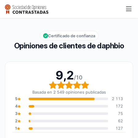
daphbio
9,2/10
Calificación global: 9,2 de 10
Certificado de confianza
Opiniones de clientes de daphbio
9,2
/10
Calificación global: 9,2
Basada en 2 549 opiniones publicadas
5
2 113
4
172
3
75
2
62
1
127