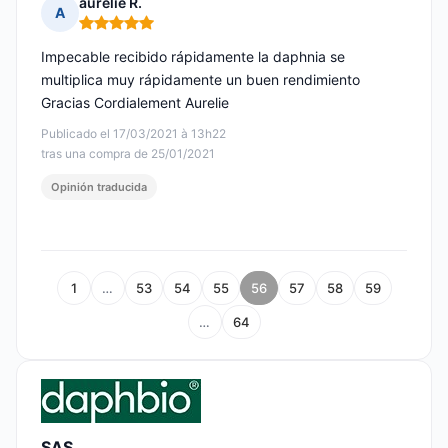
aurelie R.
A
Nota: 5 de 5
Impecable recibido rápidamente la daphnia se
multiplica muy rápidamente un buen rendimiento
Gracias Cordialement Aurelie
Publicado el 17/03/2021 à 13h22
tras una compra de 25/01/2021
Opinión traducida
1
…
53
54
55
56
57
58
59
…
64
SAS