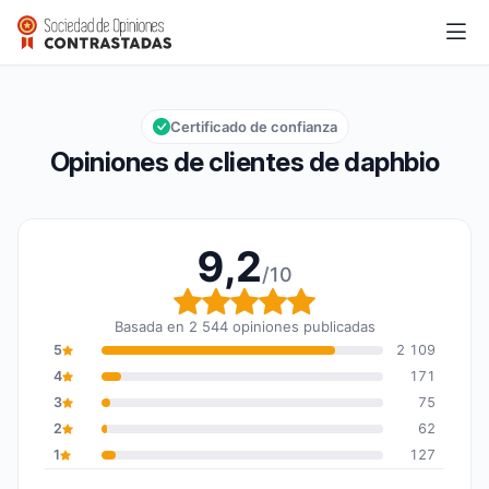
daphbio
9,2/10
Calificación global: 9,2 de 10
Certificado de confianza
Opiniones de clientes de daphbio
9,2
/10
Calificación global: 9,2
Basada en 2 544 opiniones publicadas
5
2 109
4
171
3
75
2
62
1
127