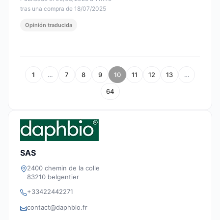
tras una compra de 18/07/2025
Opinión traducida
1
…
7
8
9
10
11
12
13
…
64
SAS
2400 chemin de la colle
83210 belgentier
+33422442271
contact@daphbio.fr