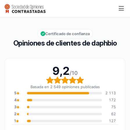
daphbio
9,2/10
Calificación global: 9,2 de 10
Certificado de confianza
Opiniones de clientes de daphbio
9,2
/10
Calificación global: 9,2
Basada en 2 549 opiniones publicadas
5
2 113
4
172
3
75
2
62
1
127