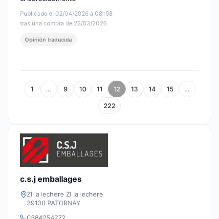
Publicado el 02/04/2026 à 08h58
tras una compra de 22/03/2026
Opinión traducida
1
…
9
10
11
12
13
14
15
…
222
c.s.j emballages
ZI la lechere ZI la lechere
39130 PATORNAY
0384254272