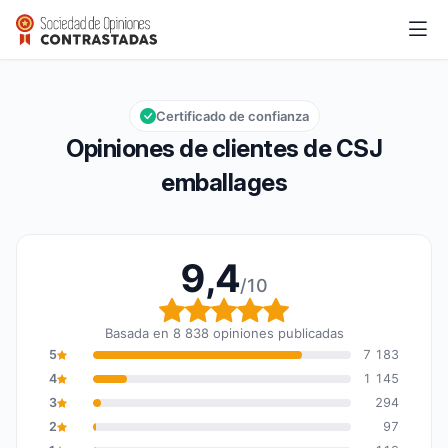
CSJ emballages
9,4/10
Calificación global: 9,4 de 10
Certificado de confianza
Opiniones de clientes de CSJ
emballages
9,4
/10
Calificación global: 9,4
Basada en 8 838 opiniones publicadas
5
7 183
4
1 145
3
294
2
97