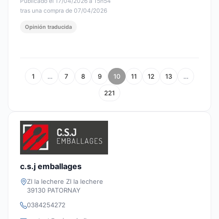
Publicado el 17/04/2026 à 15h54
tras una compra de 07/04/2026
Opinión traducida
1
…
7
8
9
10
11
12
13
…
221
c.s.j emballages
ZI la lechere ZI la lechere
39130 PATORNAY
0384254272